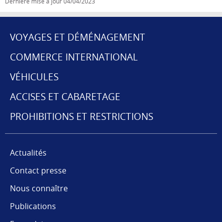
Dernière mise à jour
04/04/2023
VOYAGES ET DÉMÉNAGEMENT
MENU
COMMERCE INTERNATIONAL
DE
VÉHICULES
NAVIGATION
ACCISES ET CABARETAGE
PROHIBITIONS ET RESTRICTIONS
Actualités
Contact presse
Nous connaître
Publications