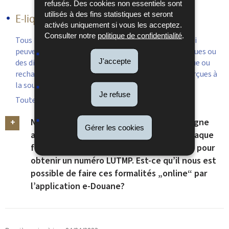
refusés. Des cookies non essentiels sont
utilisés à des fins statistiques et seront
E-liquides
activés uniquement si vous les acceptez.
Consulter notre
politique de confidentialité
.
Tous les liquides contenant ou non de la nicotine qui
peuvent être utilisés dans des cigarettes électroniques ou
J'accepte
des dispositifs similaires de vapotage, à usage unique ou
rechargeables, sont soumis à l’accise et à la TVA perçues à
la source....
Je refuse
Toutes les questions de E-liquides
Nous achetons chaque année du champagne
Gérer les cookies
auprès d’un fournisseur en France et à chaque
fois nous devons nous rendre à la douane pour
obtenir un numéro LUTMP. Est-ce qu’il nous est
possible de faire ces formalités „online“ par
l’application e-Douane?