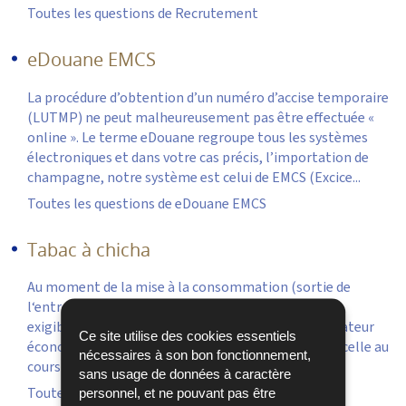
Toutes les questions de Recrutement
eDouane EMCS
La procédure d’obtention d’un numéro d’accise temporaire
(LUTMP) ne peut malheureusement pas être effectuée «
online ». Le terme eDouane regroupe tous les systèmes
électroniques et dans votre cas précis, l’importation de
champagne, notre système est celui de EMCS (Excice...
Toutes les questions de eDouane EMCS
Tabac à chicha
Au moment de la mise à la consommation (sortie de
l‘entrepôt fiscale), les droits d’accise et la TVA sont
exigibles. Un délai de paiement est accordé à l’opérateur
Ce site utilise des cookies essentiels
économique jusqu’au jeudi de la 2e semaine suivant celle au
nécessaires à son bon fonctionnement,
cours de...
sans usage de données à caractère
Toutes les questions de Tabac à chicha
personnel, et ne pouvant pas être