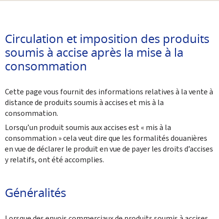
Partager sur Facebook
Envoyer cette page par email
Partager sur Twitter
Imprimer
Circulation et imposition des produits
soumis à accise après la mise à la
consommation
Cette page vous fournit des informations relatives à la vente à
distance de produits soumis à accises et mis à la
consommation.
Lorsqu’un produit soumis aux accises est « mis à la
consommation » cela veut dire que les formalités douanières
en vue de déclarer le produit en vue de payer les droits d’accises
y relatifs, ont été accomplies.
Généralités
Lorsque des envois commerciaux de produits soumis à accises