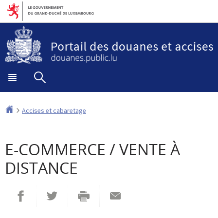
Aller
Aller
à
au
la
contenu
navigation
Menu
Rechercher
principal
Accueil
Accises et cabaretage
E-COMMERCE / VENTE À
DISTANCE