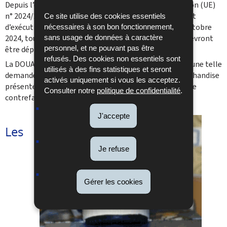
Depuis l’entrée en application du règlement d’exécution (UE)
n° 2024/2399 de la Commission modifiant le règlement
Ce site utilise des cookies essentiels
d’exécution (UE) n°1352/2013 de la Commission le 3 octobre
nécessaires à son bon fonctionnement,
sans usage de données à caractère
2024, toutes les demandes d’intervention douanière devront
personnel, et ne pouvant pas être
être déposées et gérées par voie électronique (eAFA).
refusés. Des cookies non essentiels sont
La DOUANE peut également intervenir en l'absence d'une telle
utilisés à des fins statistiques et seront
demande s'il apparaît de manière évidente que la marchandise
activés uniquement si vous les acceptez.
présentée au contrôle douanier est une marchandise de
Consulter notre
politique de confidentialité
.
contrefaçon ou une marchandise pirate.
J'accepte
Les
Je refuse
Gérer les cookies