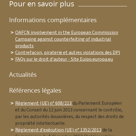
Pour en savoir plus
Informations complémentaires
OAFCN involvement in the European Commission
Campaing against counterfeiting of industrial
products
Contrefaçon, piraterie et autres violations des DPI
FAQs sur le droit d'auteur - Site Euipo.europa.eu
Actualités
Références légales
Règlement (UE) n° 608/213
du Parlement Européen
et du Conseil du 12 juin 2013 concernant le contrôle,
par les autorités douanières, du respect des droits de
propriété intellectuelle.
Règlement d'exécution (UE) n° 1352/2013
de la