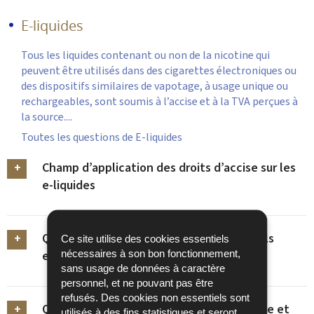
E-liquides
Tous les liquides contenant ou non de la nicotine qui
peuvent être utilisés dans des cigarettes électroniques ou
des dispositifs similaires de vapotage, à usage unique ou
rechargeables, sont soumis à l’accise et à la TVA perçues à
la source....
Toutes les questions de E-liquides
Champ d’application des droits d’accise sur les
e-liquides
Quand les droits d’accise et la TVA sont-ils
Ce site utilise des cookies essentiels
nécessaires à son bon fonctionnement,
exigibles sur les e-liquides ?
sans usage de données à caractère
personnel, et ne pouvant pas être
refusés. Des cookies non essentiels sont
Qui est tenu d’acquitter les droits d’accise et
utilisés à des fins statistiques et seront