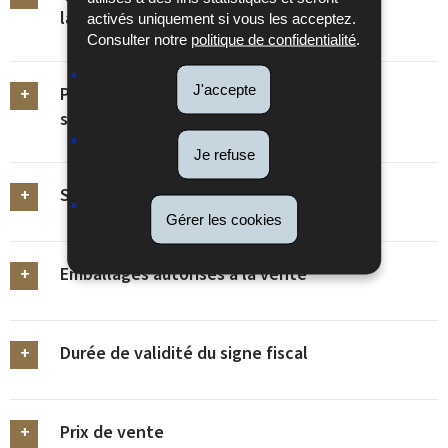
la TVA?
activés uniquement si vous les acceptez.
Consulter notre
politique de confidentialité
.
J'accepte
Procédure à suivre pour commander des
signes fiscaux
Je refuse
Signe fiscal
Gérer les cookies
Emballages autorisés à la vente
Durée de validité du signe fiscal
Prix de vente