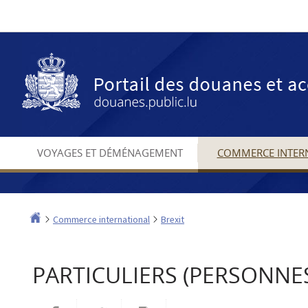
Aller
Aller
à
au
la
contenu
navigation
VOYAGES ET DÉMÉNAGEMENT
COMMERCE INTER
Accueil
Commerce international
Brexit
PARTICULIERS (PERSONNES