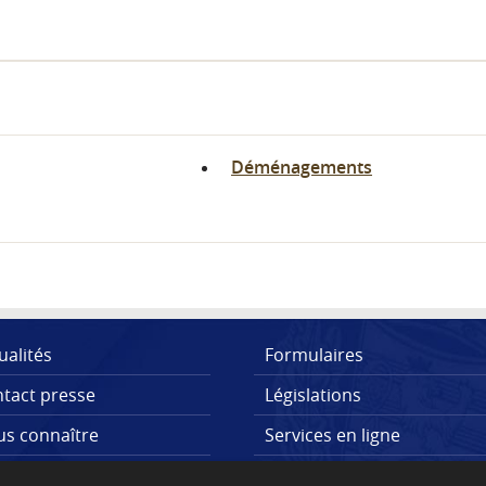
Déménagements
ualités
Formulaires
tact presse
Législations
s connaître
Services en ligne
lications
FAQs