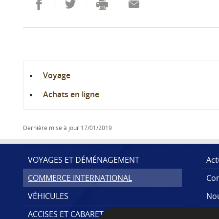
Partager sur Facebook
Envoyer cette page par email
Partager sur Twitter
Imprimer
Voyage
Achats en ligne
Dernière mise à jour
17/01/2019
VOYAGES ET DÉMÉNAGEMENT
Act
COMMERCE INTERNATIONAL
Con
MENU
VÉHICULES
Nou
DE
ACCISES ET CABARETAGE
Pub