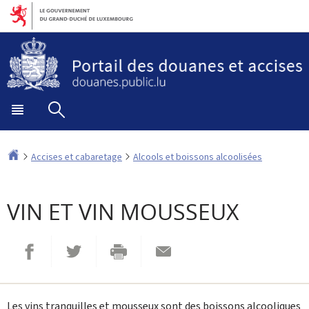
Aller
Aller
à
au
la
contenu
navigation
Menu
Rechercher
principal
Accueil
Accises et cabaretage
Alcools et boissons alcoolisées
VIN ET VIN MOUSSEUX
Partager sur Facebook
Envoyer cette page par email
Partager sur Twitter
Imprimer
Les vins tranquilles et mousseux sont des boissons alcooliques