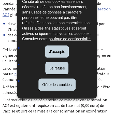
Ce site utilise des cookies essentiels
er
pendant l'année viticole (du 1
août jusqu'au 31 juillet de
nécessaires à son bon fonctionnement,
l'année suivante) se fait d'office par le dépôt d’une
déclaration
sans usage de données à caractère
AC4
globale par le vigneron sur base :
personnel, et ne pouvant pas être
refusés. Des cookies non essentiels sont
du volume global de vins tranquilles produits, fourni par
utilisés à des fins statistiques et seront
l'Institut Viti-Vinicole au vigneron ;
activés uniquement si vous les acceptez.
des données collectées sur les déclarations de travail
Consulter notre
politique de confidentialité
.
concernant les vins mousseux.
Cette déclaration globale et annuelle est à déposer par le
J'accepte
vigneron en tant que producteur et/ou entrepositaire agréé en
utilisant l’application en ligne
LUCCS AC4
.
La connexion au système LUCCS demande l’authentification
Je refuse
par un
numéro EORI
valable. Ceci vaut tant pour un opérateur
économique que pour toute personne physique concernée.
Gérer les cookies
À défaut, une demande en obtention d’un tel numéro doit être
adressée au service « Servicedesk eDouane » de l’ADA.
L'introduction d'une déclaration de mise à la consommation
AC4 est également requise en cas de taux nul (0,00 euro) de
l'accise et lors de la mise à la consommation en exonération