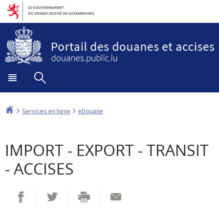
Aller
Aller
à
au
la
contenu
navigation
Menu
Rechercher
principal
Accueil
Services en ligne
eDouane
IMPORT - EXPORT - TRANSIT
- ACCISES