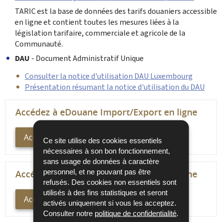
TARIC est la base de données des tarifs douaniers accessible
en ligne et contient toutes les mesures liées à la
législation tarifaire, commerciale et agricole de la
Communauté.
DAU
- Document Administratif Unique
Consulter la notice d'utilisation DAU Luxembourg
Présentation résumant la notice d'utilisation du DAU
Accédez à eDouane Import/Export en ligne
Accès direct
Ce site utilise des cookies essentiels
nécessaires à son bon fonctionnement,
sans usage de données à caractère
personnel, et ne pouvant pas être
Accédez à eDouane Import/Export en ligne
refusés. Des cookies non essentiels sont
utilisés à des fins statistiques et seront
Accès direct - Test
activés uniquement si vous les acceptez.
Consulter notre
politique de confidentialité
.