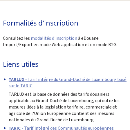
Partager sur Facebook
Envoyer cette page par email
Partager sur Twitter
Imprimer
Formalités d'inscription
Consultez les
modalités d'inscription
à eDouane
Import/Export en mode Web application et en mode B2G.
Liens utiles
TARLUX -
Tarif intégré du Grand-Duché de Luxembourg basé
sur le TARIC
TARLUX est la base de données des tarifs douaniers
applicable au Grand-Duché de Luxembourg, qui outre les
mesures liées à la législation tarifaire, commerciale et
agricole de l'Union Européenne contient des mesures
nationales du Grand-Duché de Luxembourg.
TARIC
- Tarif intégré des Communautés européennes