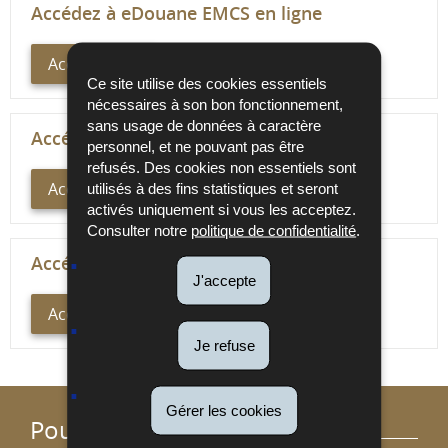
Accédez à eDouane EMCS en ligne
Accès direct
Ce site utilise des cookies essentiels
nécessaires à son bon fonctionnement,
sans usage de données à caractère
Accédez à eDouane CIVI en ligne
personnel, et ne pouvant pas être
refusés. Des cookies non essentiels sont
Accès direct
utilisés à des fins statistiques et seront
activés uniquement si vous les acceptez.
Consulter notre
politique de confidentialité
.
Accédez à Accounting Publisher
J'accepte
Accès direct
Je refuse
Gérer les cookies
Pour en savoir plus