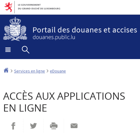
Aller
Aller
à
au
la
contenu
navigation
Menu
Rechercher
principal
Accueil
Services en ligne
eDouane
ACCÈS AUX APPLICATIONS
EN LIGNE