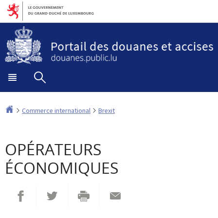
Aller
Aller
à
au
la
contenu
navigation
Menu
Rechercher
principal
Accueil
Commerce international
Brexit
OPÉRATEURS
ÉCONOMIQUES