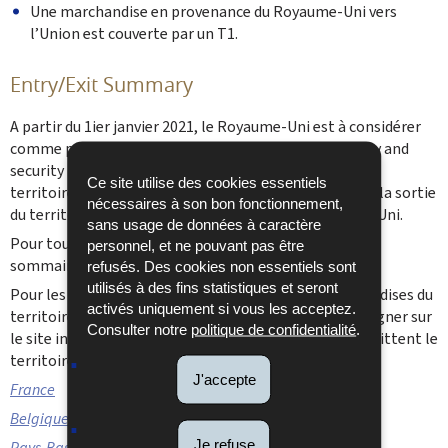
Une marchandise en provenance du Royaume-Uni vers
l’Union est couverte par un T1.
Entry/Exit Summary
A partir du 1ier janvier 2021, le Royaume-Uni est à considérer
comme pays non-union. Toutes les formalités « safety and
security » préalable à l’entrée des marchandises sur le
Ce site utilise des cookies essentiels
territoire de l’Union ainsi que celle applicables lors de la sortie
nécessaires à son bon fonctionnement,
du territoire de l’Union sont applicables au Royaume–Uni.
sans usage de données à caractère
Pour tout renseignement concernant la déclaration
personnel, et ne pouvant pas être
sommaire d’entrée veuillez
consulter ICS
.
refusés. Des cookies non essentiels sont
utilisés à des fins statistiques et seront
Pour les formalités préalables à la sortie des marchandises du
activés uniquement si vous les acceptez.
territoire de l’Union il est recommandé de vous renseigner sur
Consulter notre
politique de confidentialité
.
le site internet du pays par lequel vos marchandises quittent le
territoire de l’Union :
J'accepte
France
Belgique
Je refuse
Pays-Bas