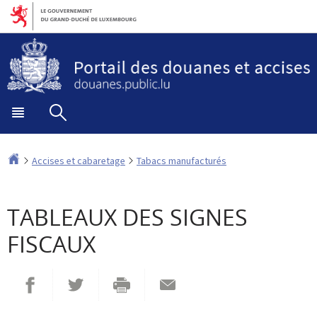
Aller
Aller
à
au
la
contenu
navigation
Menu
Rechercher
principal
Accueil
Accises et cabaretage
Tabacs manufacturés
TABLEAUX DES SIGNES
FISCAUX