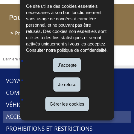
Ce site utilise des cookies essentiels
nécessaires à son bon fonctionnement,
Pour en savoir plus
sans usage de données à caractère
personnel, et ne pouvant pas être
refusés. Des cookies non essentiels sont
Procédure d’insertion d’une nouvelle catégorie
utilisés à des fins statistiques et seront
activés uniquement si vous les acceptez.
Consulter notre
politique de confidentialité
.
Dernière mise à jour
13/01/2026
J'accepte
VOYAGES ET DÉMÉNAGEMENT
Je refuse
MENU
COMMERCE INTERNATIONAL
DE
VÉHICULES
Gérer les cookies
NAVIGATION
ACCISES ET CABARETAGE
PROHIBITIONS ET RESTRICTIONS