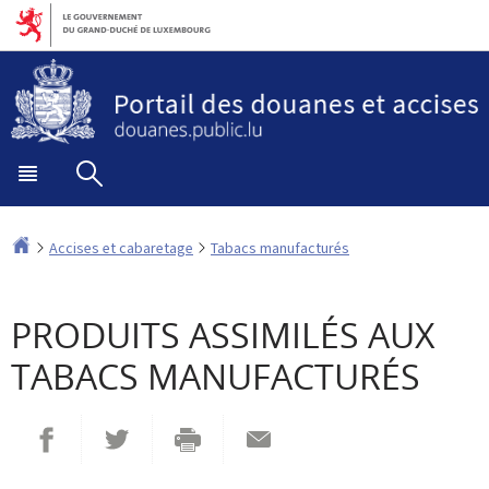
Aller
Aller
à
au
la
contenu
navigation
Menu
Rechercher
principal
Accueil
Accises et cabaretage
Tabacs manufacturés
PRODUITS ASSIMILÉS AUX
TABACS MANUFACTURÉS