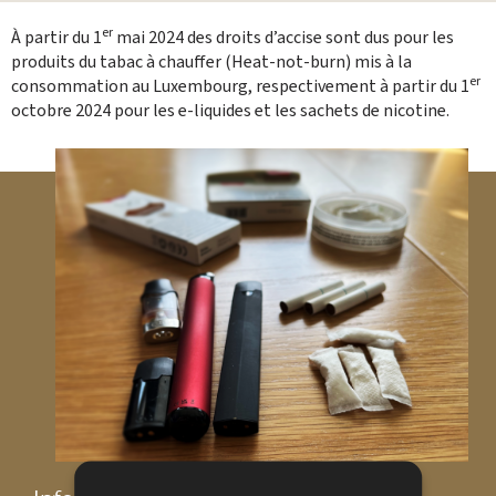
Partager sur Facebook
Envoyer cette page par email
Partager sur Twitter
Imprimer
er
À partir du 1
mai 2024 des droits d’accise sont dus pour les
produits du tabac à chauffer (Heat-not-burn) mis à la
er
consommation au Luxembourg, respectivement à partir du 1
octobre 2024 pour les e-liquides et les sachets de nicotine.