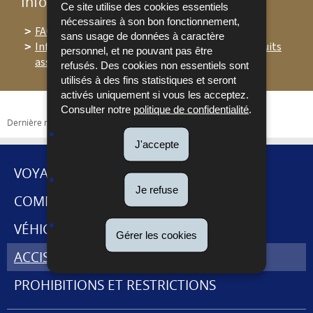
Informations complémentaires
Ce site utilise des cookies essentiels
nécessaires à son bon fonctionnement,
FAQ - E-liquides
sans usage de données à caractère
Info Taxud 09 2024 - Taxation des nouveaux produits
personnel, et ne pouvant pas être
assimilés aux tabacs manufacturés
(Pdf - 638 Ko)
refusés. Des cookies non essentiels sont
utilisés à des fins statistiques et seront
activés uniquement si vous les acceptez.
Consulter notre
politique de confidentialité
.
Dernière mise à jour
30/01/2025
J'accepte
VOYAGES ET DÉMÉNAGEMENT
Je refuse
MENU
COMMERCE INTERNATIONAL
DE
VÉHICULES
Gérer les cookies
NAVIGATION
ACCISES ET CABARETAGE
PROHIBITIONS ET RESTRICTIONS