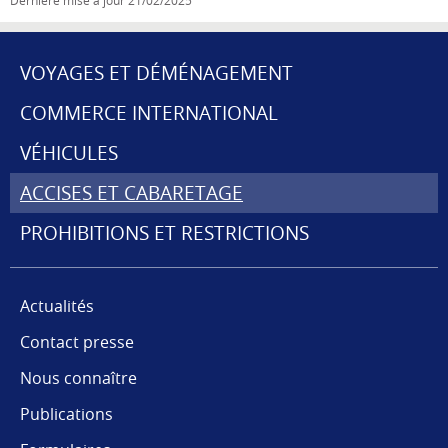
Dernière mise à jour
21/02/2025
VOYAGES ET DÉMÉNAGEMENT
MENU
COMMERCE INTERNATIONAL
DE
VÉHICULES
NAVIGATION
ACCISES ET CABARETAGE
PROHIBITIONS ET RESTRICTIONS
Actualités
Contact presse
Nous connaître
Publications