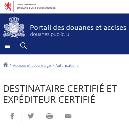
Aller
Aller
à
au
la
contenu
navigation
Menu
Rechercher
principal
Accueil
Accises et cabaretage
Autorisations
DESTINATAIRE CERTIFIÉ ET
EXPÉDITEUR CERTIFIÉ