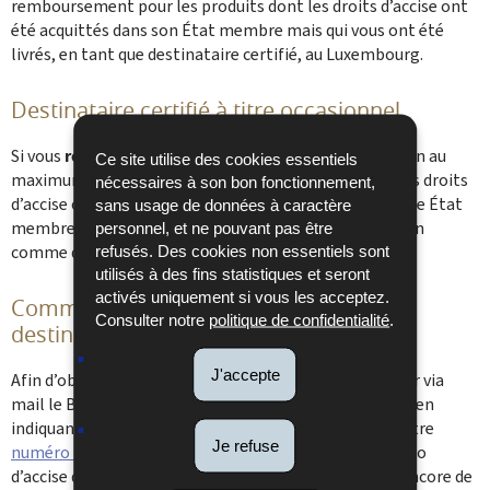
remboursement pour les produits dont les droits d’accise ont
été acquittés dans son État membre mais qui vous ont été
livrés, en tant que destinataire certifié, au Luxembourg.
Destinataire certifié à titre occasionnel
Si vous
recevez occasionnellement
(jusqu'à 6 fois par an au
Ce site utilise des cookies essentiels
maximum) des produits soumis à accise sur lesqu
els les droits
nécessaires à son bon fonctionnement,
d’accise ont déjà été acquittés en provenance d’un autre État
sans usage de données à caractère
membre, vous pouvez faire une demande d’autorisation
personnel, et ne pouvant pas être
comme destinataire certifié à titre occasionnel.
refusés. Des cookies non essentiels sont
utilisés à des fins statistiques et seront
activés uniquement si vous les acceptez.
Comment recevoir une autorisation de
Consulter notre
politique de confidentialité
.
destinataire certifié à titre occasionnel ?
J'accepte
Afin d’obtenir cette autorisation, vous devez contacter via
mail le Bureau de recette Accises (
alcools@do.etat.lu
) en
indiquant votre numéro TVA ou/et votre matricule, votre
Je refuse
numéro EORI
, la facture pro-forma, ainsi que le numéro
d’accise de votre fournisseur. Si vous ne disposez pas encore de