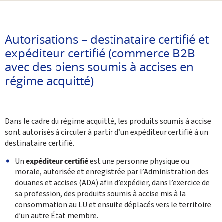
Partager sur Facebook
Envoyer cette page par email
Partager sur Twitter
Imprimer
Autorisations – destinataire certifié et
expéditeur certifié (commerce B2B
avec des biens soumis à accises en
régime acquitté)
Dans le cadre du régime acquitté, les produits soumis à accise
sont autorisés à circuler à partir d’un expéditeur certifié à un
destinataire certifié.
Un
expéditeur certifié
est une personne physique ou
morale, autorisée et enregistrée par l’Administration des
douanes et accises (ADA) afin d’expédier, dans l’exercice de
sa ‎profession, des produits ‎soumis à accise mis à la
consommation au LU et ensuite déplacés ‎vers le territoire
d’un autre État ‎membre.