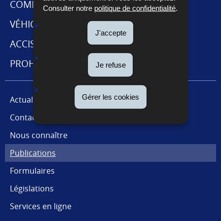
MENU
COMMERCE INTERNATIONAL
Consulter notre
politique de confidentialité
.
DE
VÉHICULES
J'accepte
NAVIGATION
ACCISES ET CABARETAGE
PROHIBITIONS ET RESTRICTIONS
Je refuse
Gérer les cookies
Actualités
Contact presse
Nous connaître
Publications
Formulaires
Législations
Services en ligne