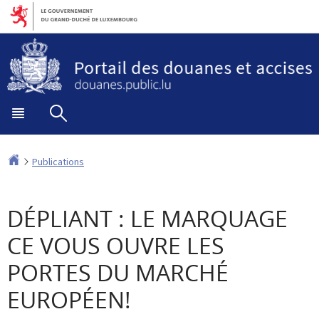
Aller
Aller
à
au
la
contenu
navigation
Menu
Rechercher
principal
Accueil
Publications
DÉPLIANT : LE MARQUAGE
CE VOUS OUVRE LES
PORTES DU MARCHÉ
EUROPÉEN!