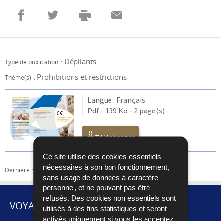
Partager sur Facebook
Envoyer cette page par email
Partager sur Twitter
Imprimer
Dépliants
Type de publication
Prohibitions et restrictions
Thème(s)
Langue :
Français
Pdf - 139 Ko - 2 page(s)
Télécharger
Ce site utilise des cookies essentiels
nécessaires à son bon fonctionnement,
Dernière mise à jour
03/11/2017
sans usage de données à caractère
personnel, et ne pouvant pas être
refusés. Des cookies non essentiels sont
VOYAGES ET DÉMÉNAGEMENT
utilisés à des fins statistiques et seront
activés uniquement si vous les acceptez.