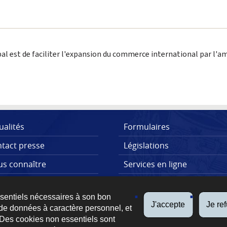
al est de faciliter l'expansion du commerce international par l'a
ualités
Formulaires
tact presse
Législations
s connaître
Services en ligne
lications
FAQs
ssentiels nécessaires à son bon
J'accepte
Je re
de données à caractère personnel, et
 Des cookies non essentiels sont