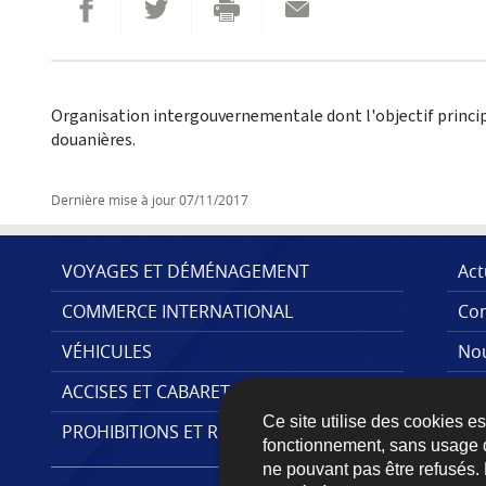
Partager sur Facebook
Envoyer cette page par email
Partager sur Twitter
Imprimer
Organisation intergouvernementale dont l'objectif princip
douanières.
Dernière mise à jour
07/11/2017
VOYAGES ET DÉMÉNAGEMENT
Act
COMMERCE INTERNATIONAL
Con
MENU
VÉHICULES
Nou
DE
ACCISES ET CABARETAGE
Pub
NAVIGATION
Ce site utilise des cookies e
PROHIBITIONS ET RESTRICTIONS
fonctionnement, sans usage 
ne pouvant pas être refusés.