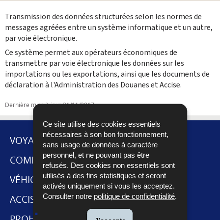
Partager sur Facebook
Envoyer cette page par email
Partager sur Twitter
Imprimer
Transmission des données structurées selon les normes de
messages agréées entre un système informatique et un autre,
par voie électronique.
Ce système permet aux opérateurs économiques de
transmettre par voie électronique les données sur les
importations ou les exportations, ainsi que les documents de
déclaration à l'Administration des Douanes et Accise.
Dernière mise à jour
21/11/2017
Ce site utilise des cookies essentiels
nécessaires à son bon fonctionnement,
VOYAGES ET DÉMÉNAGEMENT
sans usage de données à caractère
personnel, et ne pouvant pas être
MENU
COMMERCE INTERNATIONAL
refusés. Des cookies non essentiels sont
utilisés à des fins statistiques et seront
DE
VÉHICULES
activés uniquement si vous les acceptez.
NAVIGATION
Consulter notre
politique de confidentialité
.
ACCISES ET CABARETAGE
PROHIBITIONS ET RESTRICTIONS