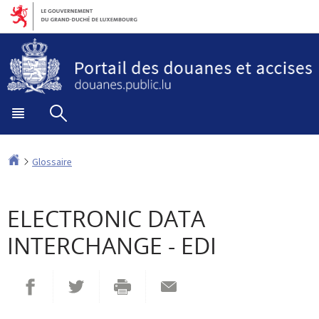
Aller
Aller
à
au
la
contenu
navigation
Menu
Rechercher
principal
Accueil
Glossaire
ELECTRONIC DATA
INTERCHANGE - EDI