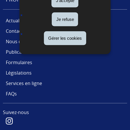
J'accepte
Je refuse
Actualités
Contact presse
Gérer les cookies
Nous connaître
Publications
Formulaires
Législations
Services en ligne
FAQs
Suivez-nous