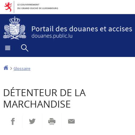
Aller
Aller
à
au
la
contenu
navigation
Menu
Rechercher
principal
Accueil
Glossaire
DÉTENTEUR DE LA
MARCHANDISE