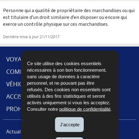
Partager sur Facebook
Envoyer cette page par email
Partager sur Twitter
Imprimer
Personne qui a qualité de propriétaire des marchandises ou qui
est titulaire d’un droit similaire d’en disposer ou encore qui
exerce un contrôle physique sur ces marchandises.
Dernière mise à jour
21/11/2017
VOYAGES ET DÉMÉNAGEMENT
Ce site utilise des cookies essentiels
nécessaires à son bon fonctionnement,
MENU
COMMERCE INTERNATIONAL
sans usage de données à caractère
DE
VÉHICULES
personnel, et ne pouvant pas être
refusés. Des cookies non essentiels sont
NAVIGATION
ACCISES ET CABARETAGE
utilisés à des fins statistiques et seront
activés uniquement si vous les acceptez.
PROHIBITIONS ET RESTRICTIONS
Consulter notre
politique de confidentialité
.
J'accepte
Actualités