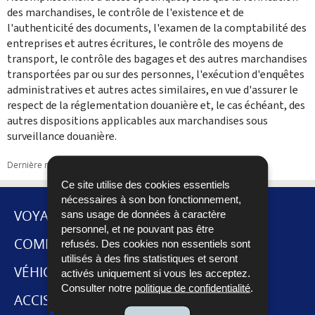
des marchandises, le contrôle de l'existence et de
l'authenticité des documents, l'examen de la comptabilité des
entreprises et autres écritures, le contrôle des moyens de
transport, le contrôle des bagages et des autres marchandises
transportées par ou sur des personnes, l'exécution d'enquêtes
administratives et autres actes similaires, en vue d'assurer le
respect de la réglementation douanière et, le cas échéant, des
autres dispositions applicables aux marchandises sous
surveillance douanière.
Dernière mise à jour
21/11/2017
Ce site utilise des cookies essentiels
nécessaires à son bon fonctionnement,
VOYAGES ET DÉMÉNAGEMENT
sans usage de données à caractère
personnel, et ne pouvant pas être
MENU
COMMERCE INTERNATIONAL
refusés. Des cookies non essentiels sont
utilisés à des fins statistiques et seront
DE
VÉHICULES
activés uniquement si vous les acceptez.
Consulter notre
politique de confidentialité
.
NAVIGATION
ACCISES ET CABARETAGE