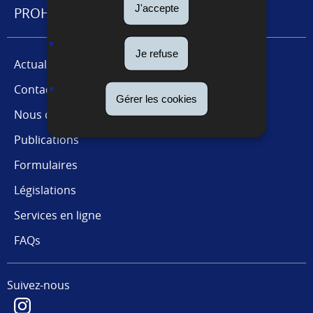
J'accepte
PROHIBITIONS ET RESTRICTIONS
Je refuse
Actualités
Contact presse
Gérer les cookies
Nous connaître
Publications
Formulaires
Législations
Services en ligne
FAQs
Suivez-nous