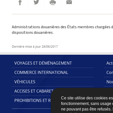
Partager sur Facebook
Envoyer cette page par email
Partager sur Twitter
Imprimer
Administrations douanières des États membres chargées de l
dispositions douanières.
Dernière mise à jour
28/06/2017
VOYAGES ET DÉMÉNAGEMENT
Act
COMMERCE INTERNATIONAL
Con
MENU
VÉHICULES
Nou
DE
ACCISES ET CABARETAGE
Pub
NAVIGATION
Ce site utilise des cookies e
PROHIBITIONS ET RESTRICTIONS
fonctionnement, sans usage 
ne pouvant pas être refusés.