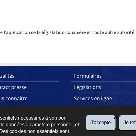
’application de la législation douanière et toute autre autorité h
ualités
Formulaires
tact presse
Législations
s connaître
Services en ligne
lications
FAQs
ssentiels nécessaires à son bon
J'accepte
Je re
de données à caractère personnel, et
 Des cookies non essentiels sont