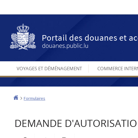
Aller
Aller
à
au
la
contenu
navigation
VOYAGES ET DÉMÉNAGEMENT
COMMERCE INTER
Accueil
Formulaires
DEMANDE D'AUTORISATIO