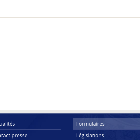
ualités
Formulaires
tact presse
Législations