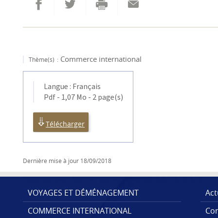
Partager sur Facebook
Envoyer cette page par email
Partager sur Twitter
Imprimer
Commerce international
Thème(s)
Langue :
Français
Pdf - 1,07 Mo - 2 page(s)
Télécharger
Dernière mise à jour
18/09/2018
VOYAGES ET DÉMÉNAGEMENT
Act
COMMERCE INTERNATIONAL
Con