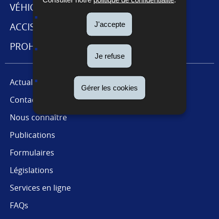
DE
VÉHICULES
NAVIGATION
J'accepte
ACCISES ET CABARETAGE
PROHIBITIONS ET RESTRICTIONS
Je refuse
Actualités
Gérer les cookies
Contact presse
Nous connaître
Publications
Formulaires
Législations
Services en ligne
FAQs