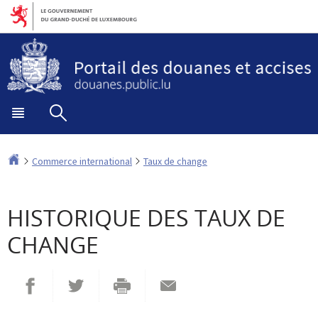
Aller
Aller
à
au
la
contenu
navigation
Menu
Rechercher
principal
Accueil
Commerce international
Taux de change
HISTORIQUE DES TAUX DE
CHANGE