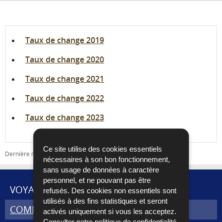
Partager sur Facebook
Envoyer cette page par email
Partager sur Twitter
Imprimer
Taux de change 2019
Taux de change 2020
Taux de change 2021
Taux de change 2022
Taux de change 2023
Ce site utilise des cookies essentiels
Dernière mise à jour
31/01/2019
nécessaires à son bon fonctionnement,
sans usage de données à caractère
personnel, et ne pouvant pas être
VOYAGES ET DÉMÉNAGEMENT
refusés. Des cookies non essentiels sont
utilisés à des fins statistiques et seront
MENU
COMMERCE INTERNATIONAL
activés uniquement si vous les acceptez.
Consulter notre
politique de confidentialité
.