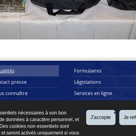
ualités
Formulaires
tact presse
Législations
s connaître
Services en ligne
lications
FAQs
ssentiels nécessaires à son bon
J'accepte
Je re
de données à caractère personnel, et
 Des cookies non essentiels sont
es et seront activés uniquement si vous