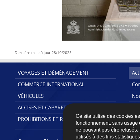
Dernière mise à jour
28/10/2025
VOYAGES ET DÉMÉNAGEMENT
Act
COMMERCE INTERNATIONAL
Con
MENU
VÉHICULES
Nou
DE
ACCISES ET CABARETAGE
Pub
NAVIGATION
Ce site utilise des cookies e
PROHIBITIONS ET RESTRICTIONS
fonctionnement, sans usage 
ne pouvant pas être refusés.
utilisés à des fins statistiqu