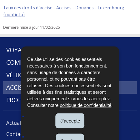
Taux des droits d'accise - Accises - Douanes - Luxembourg
(public.lu)
Dernière mise à jour
11/02/2025
VOYAGES ET DÉMÉNAGEMENT
Ce site utilise des cookies essentiels
MENU
COMMERCE INTERNATIONAL
nécessaires à son bon fonctionnement,
sans usage de données à caractère
DE
VÉHICULES
personnel, et ne pouvant pas être
NAVIGATION
refusés. Des cookies non essentiels sont
ACCISES ET CABARETAGE
utilisés à des fins statistiques et seront
activés uniquement si vous les acceptez.
PROHIBITIONS ET RESTRICTIONS
Consulter notre
politique de confidentialité
.
J'accepte
Actualités
Contact presse