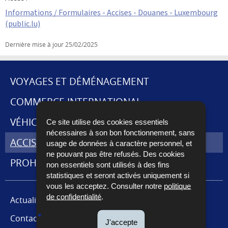
Informations / Formulaires - Accises - Douanes - Luxembourg
(public.lu)
Dernière mise à jour
25/02/2025
VOYAGES ET DÉMÉNAGEMENT
MENU
COMMERCE INTERNATIONAL
DE
VÉHICULES
Ce site utilise des cookies essentiels
nécessaires à son bon fonctionnement, sans
NAVIGATION
ACCISES ET CABARETAGE
usage de données à caractère personnel, et
ne pouvant pas être refusés. Des cookies
PROHIBITIONS ET RESTRICTIONS
non essentiels sont utilisés à des fins
statistiques et seront activés uniquement si
vous les acceptez. Consulter notre
politique
de confidentialité
.
Actualités
Contact presse
J'accepte