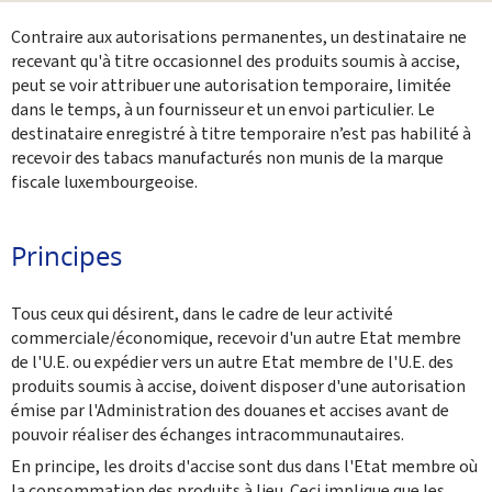
Partager sur Facebook
Envoyer cette page par email
Partager sur Twitter
Imprimer
Contraire aux autorisations permanentes, un destinataire ne
recevant qu'à titre occasionnel des produits soumis à accise,
peut se voir attribuer une autorisation temporaire, limitée
dans le temps, à un fournisseur et un envoi particulier. Le
destinataire enregistré à titre temporaire n’est pas habilité à
recevoir des tabacs manufacturés non munis de la marque
fiscale luxembourgeoise.
Principes
Tous ceux qui désirent, dans le cadre de leur activité
commerciale/économique, recevoir d'un autre Etat membre
de l'U.E. ou expédier vers un autre Etat membre de l'U.E. des
produits soumis à accise, doivent disposer d'une autorisation
émise par l'Administration des douanes et accises avant de
pouvoir réaliser des échanges intracommunautaires.
En principe, les droits d'accise sont dus dans l'Etat membre où
la consommation des produits à lieu. Ceci implique que les