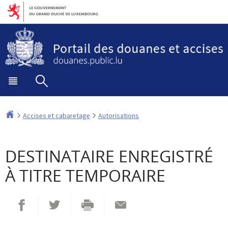
Aller
Aller
à
au
la
contenu
navigation
Menu
Rechercher
principal
Accueil
Accises et cabaretage
Autorisations
DESTINATAIRE ENREGISTRÉ
À TITRE TEMPORAIRE