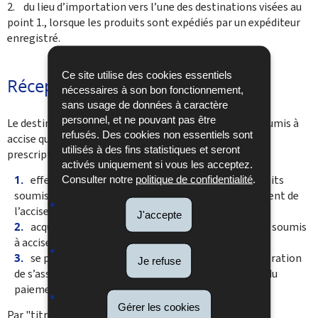
2. du lieu d’importation vers l’une des destinations visées au
point 1., lorsque les produits sont expédiés par un expéditeur
enregistré.
Ce site utilise des cookies essentiels
Réceptions occasionnelles
nécessaires à son bon fonctionnement,
sans usage de données à caractère
personnel, et ne pouvant pas être
Le destinataire enregistré ne recevant des produits soumis à
refusés. Des cookies non essentiels sont
accise qu’à titre occasionnel doit se conformer aux
utilisés à des fins statistiques et seront
prescriptions suivantes:
activés uniquement si vous les acceptez.
effectuer, préalablement à la réception des produits
Consulter notre
politique de confidentialité
.
soumis à accise, une déclaration et garantir le paiement de
l’accise en jeu ;
J'accepte
acquitter l’accise lors de la réception des produits soumis
à accise ;
se prêter à tout contrôle permettant à l’administration
Je refuse
de s’assurer de la réception effective des produits et du
paiement de l’accise dont ils sont passibles.
Gérer les cookies
Par "titre occasionnel" on entend: un maximum de six