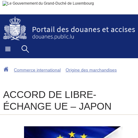
Aller
Aller
à
au
la
contenu
navigation
Menu
Rechercher
principal
Accueil
Commerce international
Origine des marchandises
ACCORD DE LIBRE-
ÉCHANGE UE – JAPON