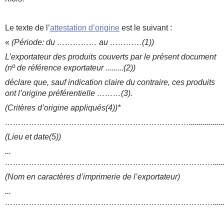
Le texte de l’
attestation d’origine
est le suivant :
«
(Période: du …………… au …………(1))
L’exportateur des produits couverts par le présent document
(nº de référence exportateur .........(2))
déclare que, sauf indication claire du contraire, ces produits
ont l’origine préférentielle ………(3).
(Critères d’origine appliqués(4))*
……………………………………………………………...............................
(Lieu et date(5))
...
……………………………………………………………………...................
(Nom en caractères d’imprimerie de l’exportateur)
...
……………………………………………………………………...................