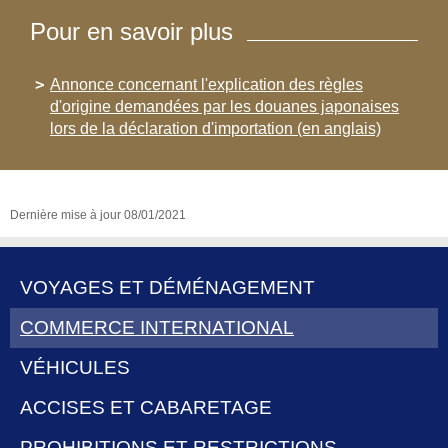
Pour en savoir plus
Annonce concernant l'explication des règles
d'origine demandées par les douanes japonaises
lors de la déclaration d'importation (en anglais)
Dernière mise à jour
08/01/2021
VOYAGES ET DÉMÉNAGEMENT
COMMERCE INTERNATIONAL
MENU
DE
VÉHICULES
NAVIGATION
ACCISES ET CABARETAGE
PROHIBITIONS ET RESTRICTIONS