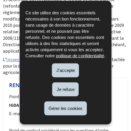
(refonte), modifiée, transposée en droit national par le
règlement ministériel du 20 janvier 2023 portant : -
Ce site utilise des cookies essentiels
modification du règlement ministériel modifié du 18 mars
nécessaires à son bon fonctionnement,
2010 portant publication de la loi belge du 22 décembre 2009
sans usage de données à caractère
personnel, et ne pouvant pas être
relative au régime général d’accise transposant la Directive
refusés. Des cookies non essentiels sont
2008/118/CE du Conseil du 16 décembre 2008 et abrogeant la
utilisés à des fins statistiques et seront
Directive 92/12/CEE en la matière, …. ; trouve, le cas échéant,
activés uniquement si vous les acceptez.
application.‎
Consulter notre
politique de confidentialité
.
L’
Inspection générale Douanes et Accises
doit être contactée
pour la délivrance des autorisations comme distillateur
J'accepte
agricole.
RENSEIGNEMENTS
Je refuse
Point de contact privilégié pour les autorisations
IGDA – Inspection générale Douanes et Accises
Gérer les cookies
E-mail :
igda.accises@do.etat.lu
Point de contact privilégié pour les questions d’ordre