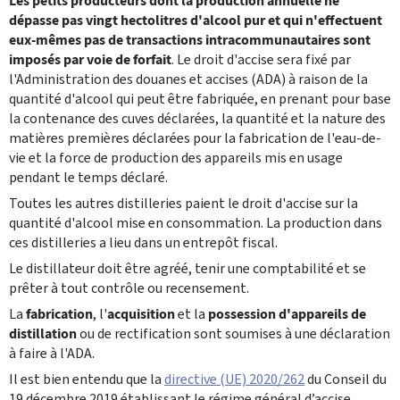
Les petits producteurs dont la production annuelle ne
dépasse pas vingt hectolitres d'alcool pur et qui ‎n'effectuent
eux-mêmes pas de transactions intracommunautaires sont
imposés par voie de forfait
. Le droit ‎d'accise sera fixé par
l'Administration des douanes et accises (ADA) à raison de la
quantité d'alcool qui peut être ‎fabriquée, en prenant pour base
la contenance des cuves déclarées, la quantité et la nature des
matières ‎premières déclarées pour la fabrication de l'eau-de-
vie et la force de production des appareils mis en usage
‎pendant le temps déclaré. ‎
Toutes les autres distilleries paient le droit ‎d'accise sur la
quantité d'alcool mise en consommation. La production dans
ces distilleries a lieu dans un ‎entrepôt fiscal. ‎
Le distillateur doit être agréé, tenir une comptabilité et se
prêter à tout contrôle ou recensement. ‎
La
fabrication
, l'
acquisition
et la
possession d'appareils de
distillation
ou de rectification sont soumises à une ‎déclaration
à faire à l'ADA‎.
Il est bien entendu que la
directive (UE) 2020/262
du Conseil du
19 décembre 2019 établissant le régime général d’accise